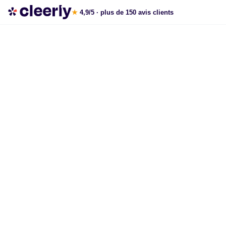
Ouvrir une assurance vie en ligne
★
4,9/5
· plus de 150 avis clients