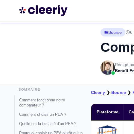
Bourse
6 
Compa
Rédigé pa
Benoît F
SOMMAIRE
Cleerly
❯
Bourse
❯
Comment fonctionne notre
comparateur ?
Plateforme
Ca
Comment choisir un PEA ?
Quelle est la fiscalité d’un PEA ?
Pourquoi choisir un PEA plutôt qu’un