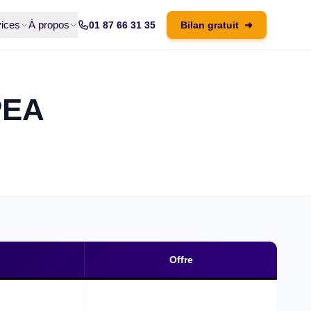
ices
À propos
01 87 66 31 35
Bilan gratuit
➜
PEA
Offre