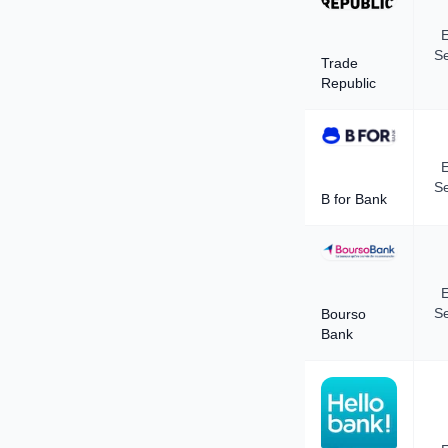
E
Se
Trade
Republic
E
Se
B for Bank
E
Se
Bourso
Bank