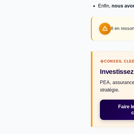
Enfin,
nous avon
Il en resso
CONSEIL CLE
Investisse
PEA, assurance 
stratégie.
Faire l
c