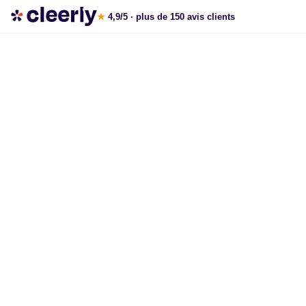
Les meilleures solutions pour défiscaliser
★
4,9/5
· plus de 150 avis clients