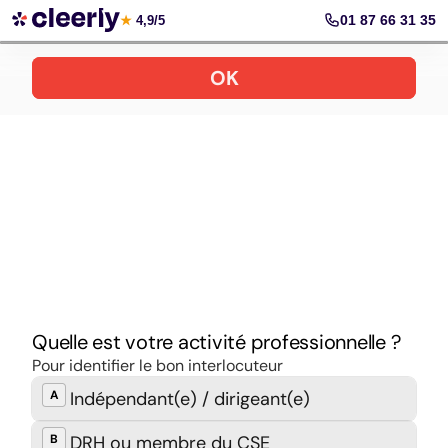
Prendre rendez-vous
01 87 66 31 35
★
4,9/5