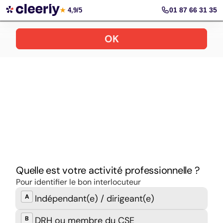
Prendre rendez-vous
01 87 66 31 35
★
4,9/5