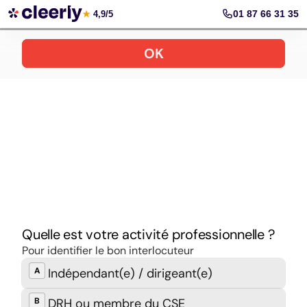
Prendre rendez-vous
01 87 66 31 35
★
4,9/5