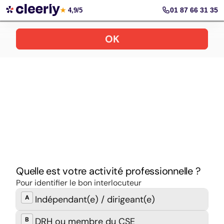
Prendre rendez-vous
01 87 66 31 35
★
4,9/5