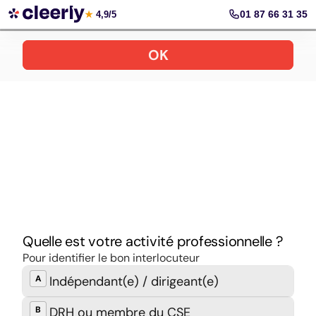
Prendre rendez-vous
01 87 66 31 35
★
4,9/5