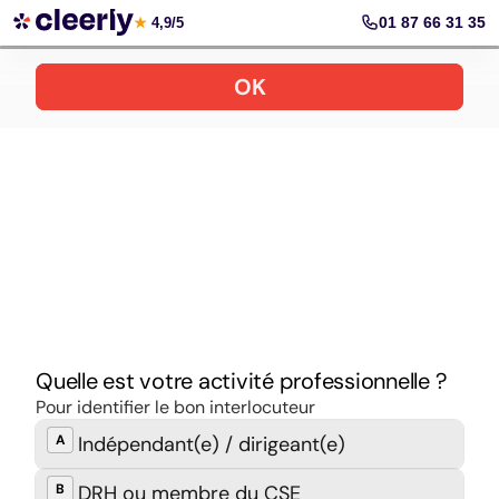
Prendre rendez-vous
01 87 66 31 35
★
4,9/5