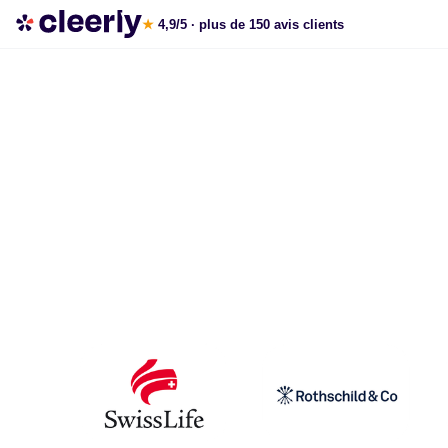
La gestion de patrimoine avec Cleerly
★
4,9/5
· plus de 150 avis clients