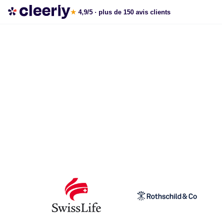
La gestion de patrimoine avec Cleerly
★
4,9/5
· plus de 150 avis clients