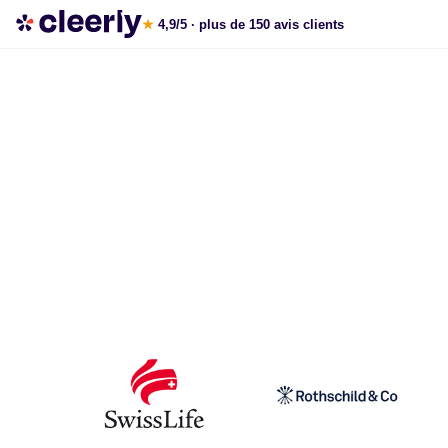
La gestion de patrimoine avec Cleerly
★
4,9/5
· plus de 150 avis clients