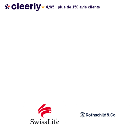
La gestion de patrimoine avec Cleerly
★
4,9/5
· plus de 150 avis clients