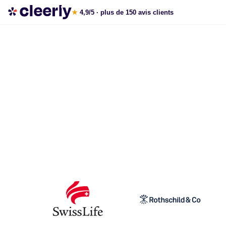
La gestion de patrimoine avec Cleerly
★
4,9/5
· plus de 150 avis clients