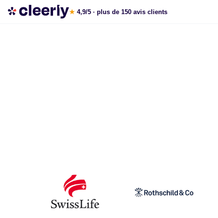
La gestion de patrimoine avec Cleerly
★
4,9/5
· plus de 150 avis clients