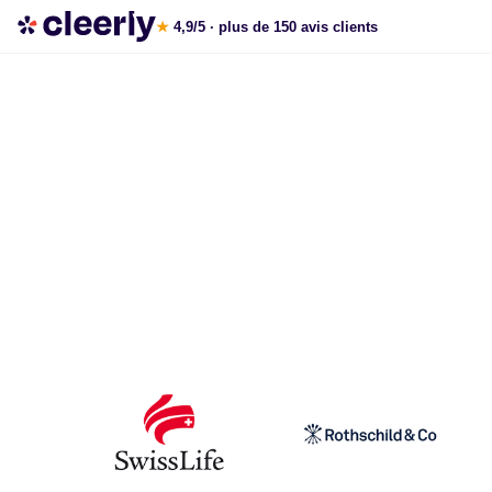
La gestion de patrimoine avec Cleerly
★
4,9/5
· plus de 150 avis clients