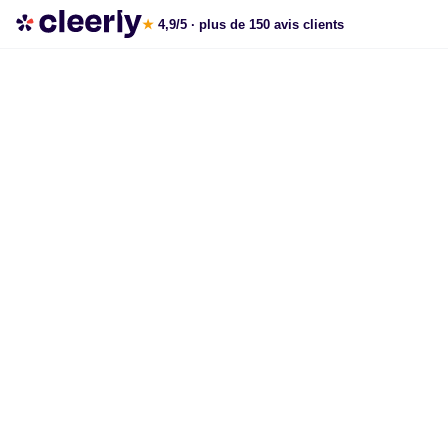
La gestion de patrimoine avec Cleerly
★
4,9/5
· plus de 150 avis clients