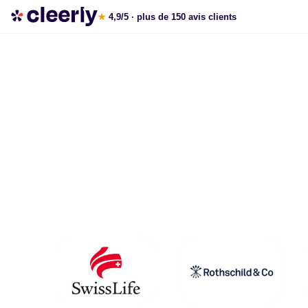
Réduire vos impôts avec Cleerly
★
4,9/5
· plus de 150 avis clients