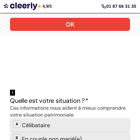
Ouvrir son PER en ligne
01 87 66 31 35
★
4,9/5