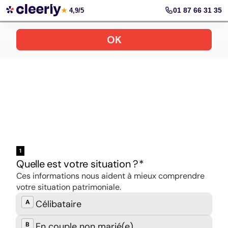
Ouvrir son PER en ligne
01 87 66 31 35
★
4,9/5