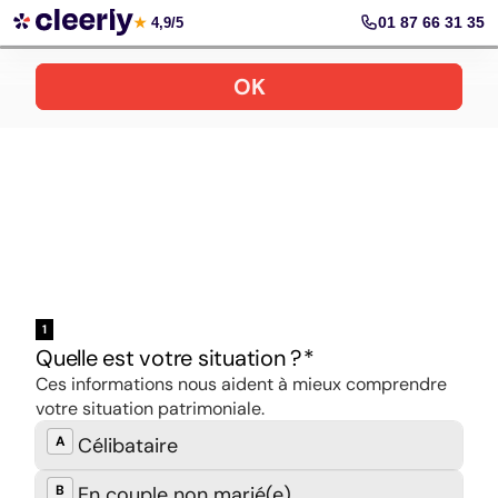
Ouvrir son PER en ligne
01 87 66 31 35
★
4,9/5