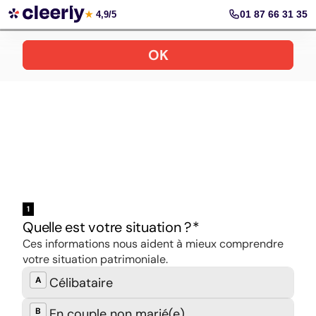
Ouvrir son PER en ligne
01 87 66 31 35
★
4,9/5