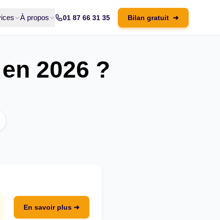
ices
À propos
01 87 66 31 35
Bilan gratuit
➜
 en 2026 ?
En savoir plus ➜