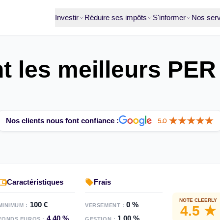
Investir
Réduire ses impôts
S'informer
Nos serv
t les meilleurs PER
Nos clients nous font confiance :
Caractéristiques
Frais
NOTE CLEERLY
100 €
0 %
MINIMUM :
VERSEMENT :
4.5 ★
4,40 %
1,00 %
FONDS EUROS :
GESTION :