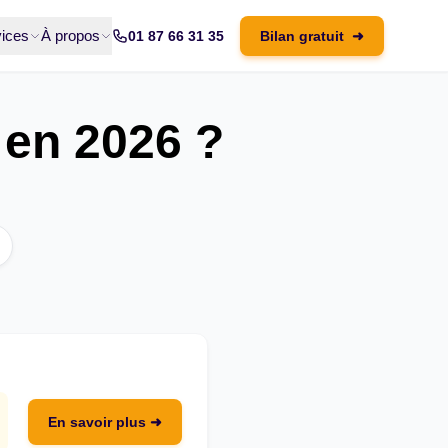
ices
À propos
01 87 66 31 35
Bilan gratuit
➜
 en 2026 ?
En savoir plus ➜