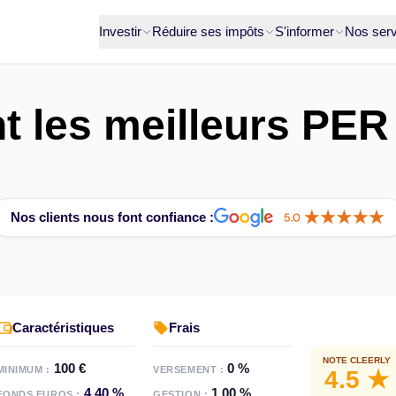
Investir
Réduire ses impôts
S'informer
Nos serv
t les meilleurs PER
Nos clients nous font confiance :
Caractéristiques
Frais
NOTE CLEERLY
100 €
0 %
MINIMUM :
VERSEMENT :
4.5 ★
4,40 %
1,00 %
FONDS EUROS :
GESTION :