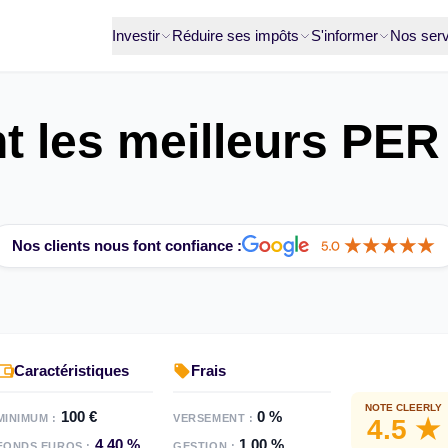
Investir
Réduire ses impôts
S'informer
Nos serv
t les meilleurs PER
Nos clients nous font confiance :
Caractéristiques
Frais
NOTE CLEERLY
100 €
0 %
MINIMUM :
VERSEMENT :
4.5 ★
4,40 %
1,00 %
FONDS EUROS :
GESTION :