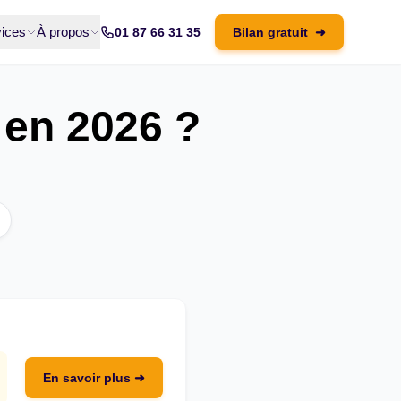
ices
À propos
01 87 66 31 35
Bilan gratuit
➜
 en 2026 ?
En savoir plus ➜