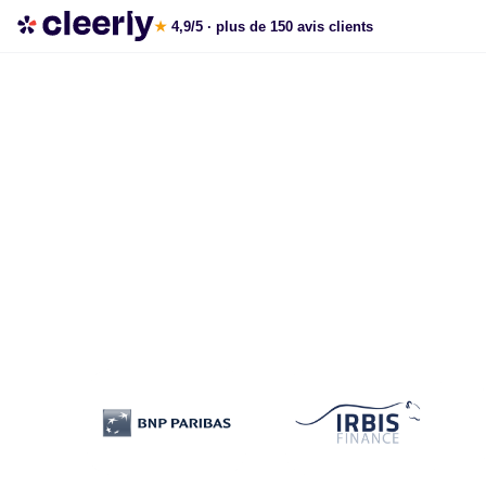
Souscrire aux meilleurs produits structurés en ligne
★
4,9/5
· plus de 150 avis clients