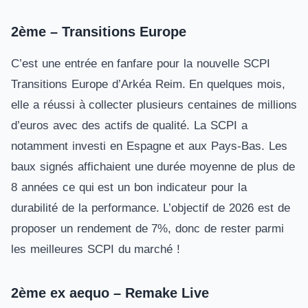
Label ISR
Non
2ème – Transitions Europe
OBJECTIFS
Objectif de performance
6,40% (10 ans)
C’est une entrée en fanfare pour la nouvelle
SCPI
Rendement 8,07% + Variation
Transitions Europe
d’Arkéa Reim. En quelques mois,
Performance globale 2025
prix 0,00%
elle a réussi à collecter plusieurs centaines de millions
d’euros avec des actifs de qualité. La SCPI a
Souscrire à Mistral Sélection →
notamment investi en Espagne et aux Pays-Bas. Les
baux signés affichaient une durée moyenne de plus de
8 années ce qui est un bon indicateur pour la
durabilité de la performance. L’objectif de 2026 est de
proposer un rendement de 7%, donc de rester parmi
les meilleures SCPI du marché !
2ème ex aequo – Remake Live