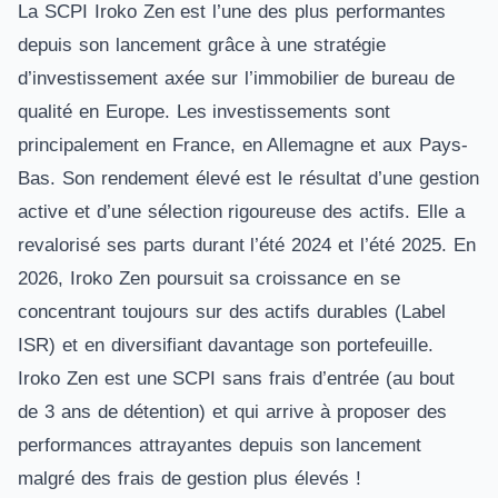
Décote / Surcote
0,9%
Label ISR
Non
La SCPI Iroko Zen est l’une des plus performantes
Taux d'occupation financier
100,0%
Objectif de performance
7,44% (10 ans)
depuis son lancement grâce à une stratégie
Rendement 5,30% + Variation
FRAIS
Performance globale 2025
Taux d'occupation physique
99,7%
prix 0,00%
Rendement 8,00% + Variation
Performance globale 2025
Frais de souscription
0,00%
d’investissement axée sur l’immobilier de bureau de
prix 0,00%
Durée résiduelle des baux
12.1 ans
qualité en Europe. Les investissements sont
Frais de gestion
16,50%
Versement des loyers
Mensuel
Souscrire à CORUM XL →
principalement en France, en Allemagne et aux Pays-
Délai de jouissance
4 mois
Souscrire à Eden →
Épargne programmée
Non
Bas. Son rendement élevé est le résultat d’une gestion
OCCUPATION & PATRIMOINE
RISQUE & RESPONSABILITÉ
active et d’une sélection rigoureuse des actifs. Elle a
Taux d'occupation financier
93,5%
Indicateur de risque
4/7
revalorisé ses parts durant l’été 2024 et l’été 2025. En
Taux d'occupation physique
100,0%
Classification européenne
Article 8
2026, Iroko Zen poursuit sa croissance en se
Durée résiduelle des baux
4.82 ans
Label ISR
Non
concentrant toujours sur des actifs durables (Label
Versement des loyers
Trimestriel
OBJECTIFS
ISR) et en diversifiant davantage son portefeuille.
Épargne programmée
Non
Objectif de performance
7,00% (10 ans)
Iroko Zen est une SCPI sans frais d’entrée (au bout
RISQUE & RESPONSABILITÉ
Rendement 9,41% + Variation
de 3 ans de détention) et qui arrive à proposer des
Performance globale 2025
Liquidité
Liquide
prix 0,00%
performances attrayantes depuis son lancement
Indicateur de risque
3/7
malgré des frais de gestion plus élevés !
Classification européenne
Article 8
Souscrire à Iroko Atlas →