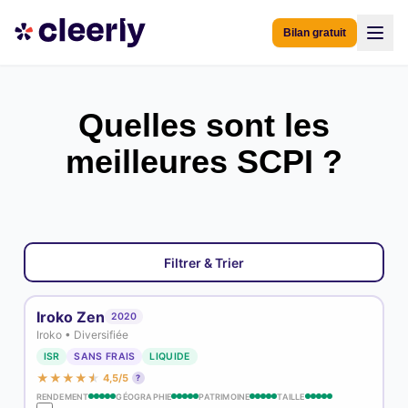
Bilan gratuit
Quelles sont les
meilleures SCPI ?
Filtrer & Trier
Toutes
Top rendement 2025
Sans frais d'entrée
Iroko Zen
2020
Iroko • Diversifiée
Labellisées ISR
Nouvelles SCPI
ISR
SANS FRAIS
LIQUIDE
★
★
★
★
★
4,5/5
?
RECHERCHER
RENDEMENT
GÉOGRAPHIE
PATRIMOINE
TAILLE