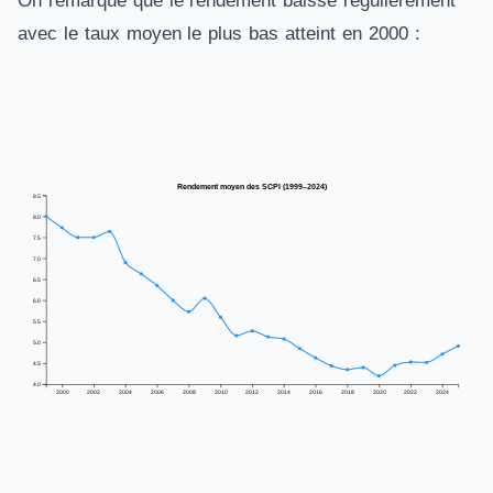
On remarque que le rendement baisse régulièrement
avec le taux moyen le plus bas atteint en 2000 :
Rendement moyen des SCPI (1999–2024)
8.5
8.0
7.5
7.0
6.5
6.0
5.5
5.0
4.5
4.0
2000
2002
2004
2006
2008
2010
2012
2014
2016
2018
2020
2022
2024