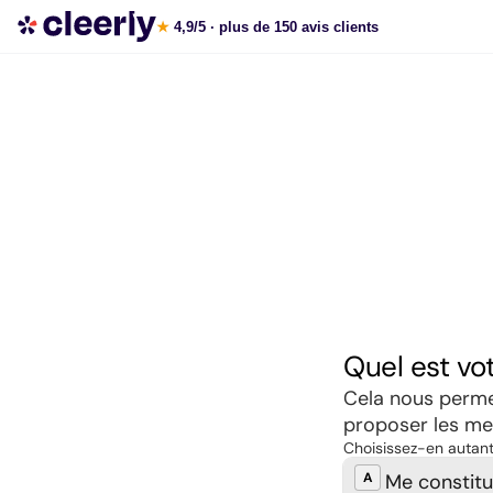
Souscrire aux meilleures SCPI en ligne
★
4,9/5
· plus de 150 avis clients