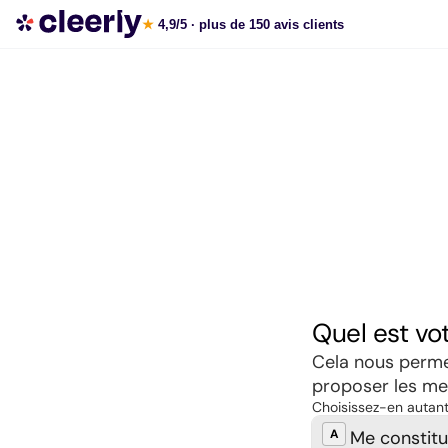
Souscrire aux meilleures SCPI en ligne
★
4,9/5
· plus de 150 avis clients