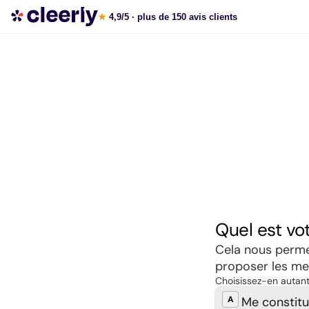
Souscrire aux meilleures SCPI en ligne
★
4,9/5
· plus de 150 avis clients