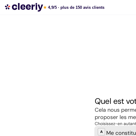
Souscrire aux meilleures SCPI en ligne
★
4,9/5
· plus de 150 avis clients