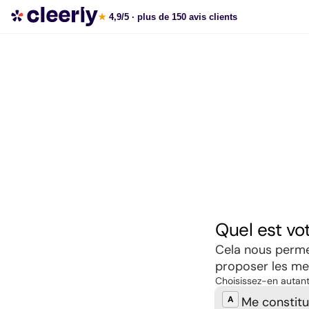
Souscrire aux meilleures SCPI en ligne
★
4,9/5
· plus de 150 avis clients