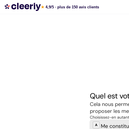
Souscrire aux meilleures SCPI en ligne
★
4,9/5
· plus de 150 avis clients