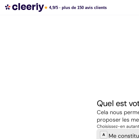
Souscrire aux meilleures SCPI en ligne
★
4,9/5
· plus de 150 avis clients