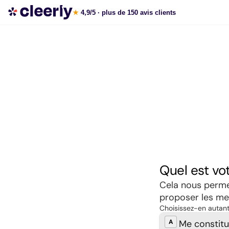
Souscrire aux meilleures SCPI en ligne
★
4,9/5
· plus de 150 avis clients