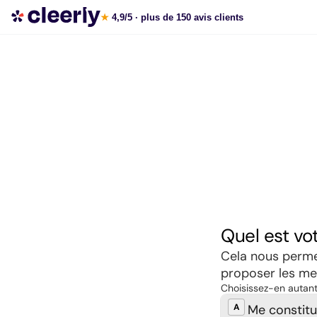
Souscrire aux meilleures SCPI en ligne
★
4,9/5
· plus de 150 avis clients