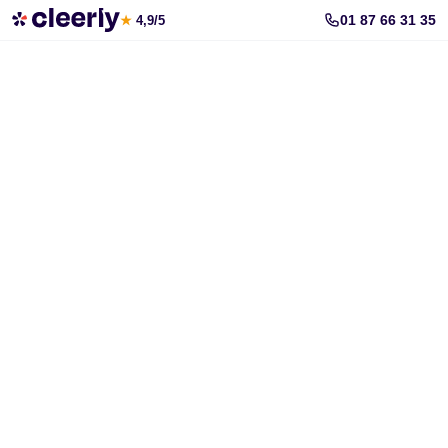
Souscrire aux meilleures SCPI en ligne
01 87 66 31 35
★
4,9/5