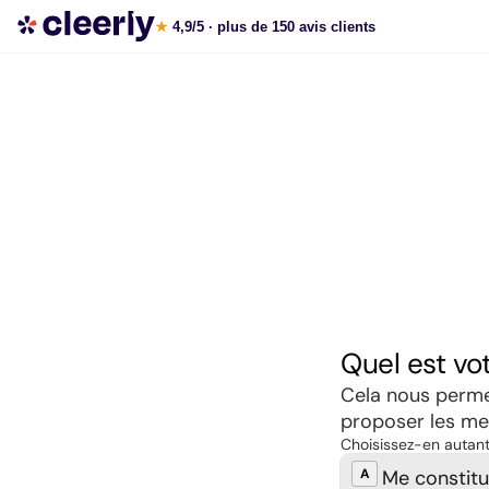
Souscrire aux meilleures SCPI en ligne
★
4,9/5
· plus de 150 avis clients