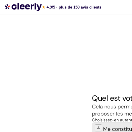
Souscrire aux meilleures SCPI en ligne
★
4,9/5
· plus de 150 avis clients