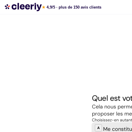
Souscrire aux meilleures SCPI en ligne
★
4,9/5
· plus de 150 avis clients