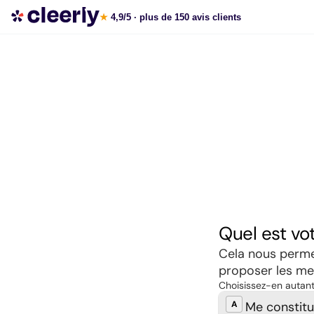
Souscrire aux meilleures SCPI en ligne
★
4,9/5
· plus de 150 avis clients