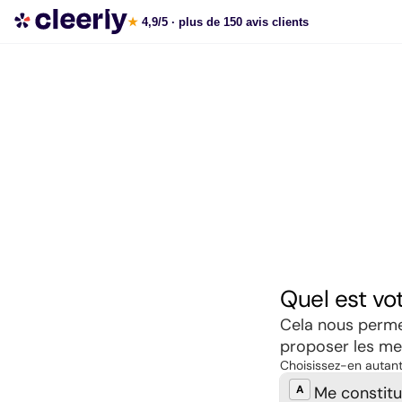
Souscrire aux meilleures SCPI en ligne
★
4,9/5
· plus de 150 avis clients