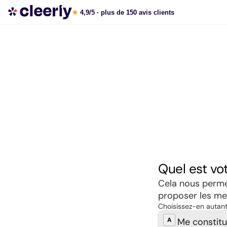
Souscrire aux meilleures SCPI en ligne
★
4,9/5
· plus de 150 avis clients