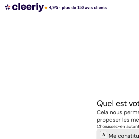
Souscrire aux meilleures SCPI en ligne
★
4,9/5
· plus de 150 avis clients