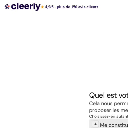
Souscrire aux meilleures SCPI en ligne
★
4,9/5
· plus de 150 avis clients