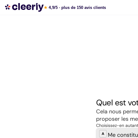
Souscrire aux meilleures SCPI en ligne
★
4,9/5
· plus de 150 avis clients