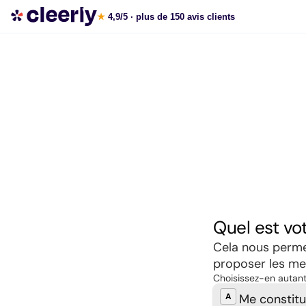
Souscrire aux meilleures SCPI en ligne
★
4,9/5
· plus de 150 avis clients