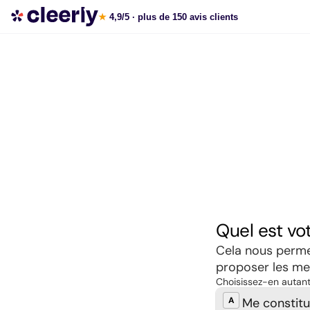
Souscrire aux meilleures SCPI en ligne
★
4,9/5
· plus de 150 avis clients