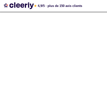
Votre simulation gratuite et personnalisée
★
4,9/5
· plus de 150 avis clients