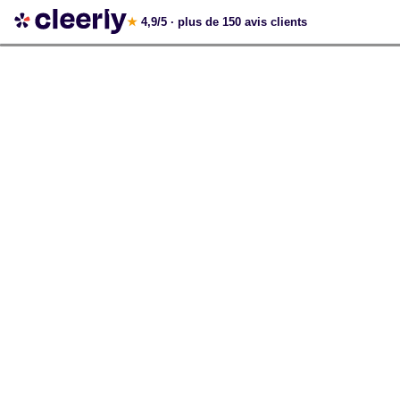
Votre simulation gratuite et personnalisée
★
4,9/5
· plus de 150 avis clients